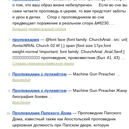
о том, что ваш образ жизни небезупречен. Если во сне вы
сами читаете проповедь в церкви, то вам предстоят заботы
и урон в делах. Спор с проповедником во сне
предвещает поражение в реальном споре.&#8230; …
Большой универсальный сонник
проповедник
— @font face {font family: ChurchArial ; src: url(
7
/fonts/ARIAL Church 02.ttf );} span {font size:17px;font
weight:normal !important; font family: ChurchArial ,Arial,Serif;}
 проповедник; провозвестник (Быт. 41, 43) …
Словарь церковнославянского языка
Проповедник с пулемётом
— Machine Gun Preacher …
8
Википедия
Проповедник с пулеметом
— Machine Gun Preacher Жанр
9
биография боевик …
Википедия
Проповедник Папского Дома
— Проповедник Папского
10
Дома, известный также как Апостольский проповедник
церковная должность при Папском дворе, которую