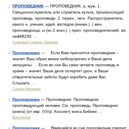
ПРОПОВЕДНИК
— ПРОПОВЕДНИК, а, муж. 1.
3
Священнослужитель или служитель культа, произносящий
проповедь, проповеди. 2. перен., чего. Распространитель
какого н. учения, идей, взглядов (книжн.). | жен.
проповедница, ы (ко 2 знач.). | прил. проповеднический, ая,
ое&#8230; …
Толковый словарь Ожегова
Проповедник
— Если Вам приснится проповедник –
4
значит. Ваш образ жизни небезупречен и Ваши дела
запущены. Если во сне Вы сами читаете проповедь в
храме – значит. Ваши дела потерпят урон, а Ваши
отвратительные заботы будут коробить даже Вас.
Слышать …
Сонник Миллера
Проповедник
— Проповедник: Проповедник
5
проповедующий человек. См. проповедь. Проповедник
(книга) (от ивр. קהלת‎, Кохэлет) книга Библии …
Википедия
Проповедник
— Явившийся во сне проповедник говорит
6