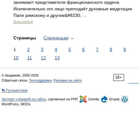
занимают представители францисканского ордена.
Исключительно это лицо преподаёт духовные медитации
Папе римскому и другим&#8230; …
Википедия
Страницы
Следующая
→
1
2
3
4
5
6
7
8
9
10
11
12
13
© Академик, 2000-2026
18+
Обратная связь:
Техподдержка
,
Реклама на сайте
👣 Путешествия
Экспорт словарей на сайты
, сделанные на PHP,
Joomla,
Drupal,
WordPress, MODx.